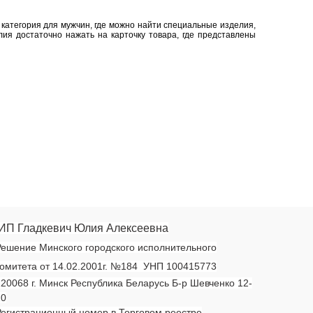
 категория для мужчин, где можно найти специальные изделия,
лия достаточно нажать на карточку товара, где представлены
ИП Гладкевич Юлия Алексеевна
ешение Минского городского исполнительного
омитета от 14.02.2001г. №184 УНП 100415773
20068 г. Минск Республика Беларусь Б-р Шевченко 12-
20
егистрационный номер в Торговом реестре