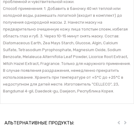
проблемной и чувствительной кожи.
Способ применения: 1. Добавить в баночку 40 мл теплой или
холодной воды, размешать лопаткой (входит в комплект) до
получения однородной массы. 2. Нанести маску на
предварительно очищенную кожу лица толстым слоем, избегая
область глаз и губ. 3. Через 10-15 минут снять маску. Состав:
Diatomaceous Earth, Zea Mays Starch, Glucose, Algin, Calcium
Sulfate, Tetrasodium Pyrophosphate, Magnesium Oxide, Sodium
Benzoate, Melaleuca Alternifolia Leaf Powder, Licorice Root Extract,
Witch Hazel Extract, Fragrance. Только для наружного применения.
В случае появления раздражения, немедленно прекратить
использование. Хранить при температуре от +5*С до +25*С в
недоступном для детей месте. Изготовитель "CELLECO", 23,
Bangdumal 4-gil, Daedeok-gu, Daejeon, Республика Корея.
АЛЬТЕРНАТИВНЫЕ ПРОДУКТЫ:
Пред
Дал