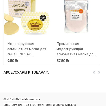
Моделирующая
Премиальная
альгинатная маска для
моделирующая
лица LINDSAY
альгинатная маска для
(омоложение и
лица LINDSAY с
9,50
Br
37,50
Br
регенерация кожи), 26
Витамином С, 240 г
г
АКСЕССУАРЫ К ТОВАРАМ:
Пред
Дал
© 2012-2022 all-home.by -
работаем для тех кто любит себя и своих близких