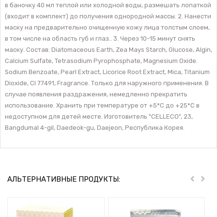
в баночку 40 мл теплой или холодной воды, размешать лопаткой
(входит в комплект) до получения однородной массы. 2. Нанести
маску на предварительно очищенную кожу лица толстым слоем,
в том числе на область губ и глаз.. 3. Через 10-15 минут снять
маску. Состав: Diatomaceous Earth, Zea Mays Starch, Glucose, Algin,
Calcium Sulfate, Tetrasodium Pyrophosphate, Magnesium Oxide.
Sodium Benzoate, Pearl Extract, Licorice Root Extract, Mica, Titanium
Dioxide, CI 77491, Fragrance. Только для наружного применения. В
случае появления раздражения, немедленно прекратить
использование. Хранить при температуре от +5*С до +25*С в
недоступном для детей месте. Изготовитель "CELLECO", 23,
Bangdumal 4-gil, Daedeok-gu, Daejeon, Республика Корея.
АЛЬТЕРНАТИВНЫЕ ПРОДУКТЫ:
Пред
Дал