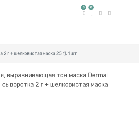
0
0
2 г + шелковистая маска 25 г), 1 шт
ая, выравнивающая тон маска Dermal
я сыворотка 2 г + шелковистая маска