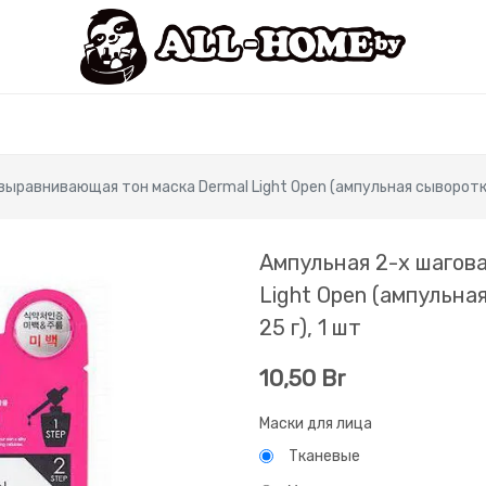
выравнивающая тон маска Dermal Light Open (ампульная сыворотка 
Ампульная 2-х шагов
Light Open (ампульна
25 г), 1 шт
10,50
Br
Маски для лица
Тканевые