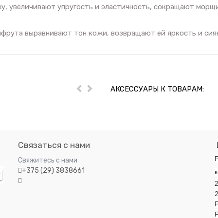
у, увеличивают упругость и эластичность, сокращают морщи
йпфрута выравнивают тон кожи, возвращают ей яркость и сия
АКСЕССУАРЫ К ТОВАРАМ:
Пред
Далее
Связаться с нами
Р
Свяжитесь с нами
+375 (29) 3838661
к
2
Р
Р