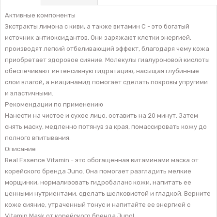
Активные компоненты
Экстракты лимона с киви, а также витамин С - это богатый
источник антиоксидантов. Они заряжают клетки энергией,
производят легкий отбеливающий эффект, благодаря чему кожа
приобретает здоровое сияние. Молекулы гиалуроновой кислоты
обеспечивают интенсивную гидратацию, насыщая глубинные
слои влагой, а ниацинамид помогает сделать покровы упругими
и эластичными.
Рекомендации по применению
Нанести на чистое и сухое лицо, оставить на 20 минут. Затем
снять маску, медленно потянув за края, помассировать кожу до
полного впитывания.
Описание
Real Essence Vitamin - это обогащенная витаминами маска от
корейского бренда Juno. Она помогает разгладить мелкие
морщинки, нормализовать гидробаланс кожи, напитать ее
ценными нутриентами, сделать шелковистой и гладкой. Верните
коже сияние, утраченный тонус и напитайте ее энергией с
Vitamin Mask от корейского бренда Juno!