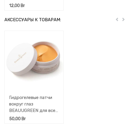
HYDROGEL MASK с
12,00
Br
коллоидным золотом,
30 гр
АКСЕССУАРЫ К ТОВАРАМ:
Пред
Дал
Гидрогелевые патчи
вокруг глаз
BEAUUGREEN для всех
типов кожи (Коллаген
50,00
Br
и золото) 60 шт