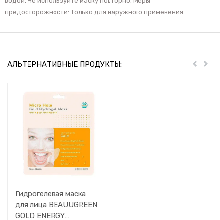
водой. Не используйте маску повторно. Меры
предосторожности: Только для наружного применения.
АЛЬТЕРНАТИВНЫЕ ПРОДУКТЫ:
Пред
Дал
Гидрогелевая маска
для лица BEAUUGREEN
GOLD ENERGY