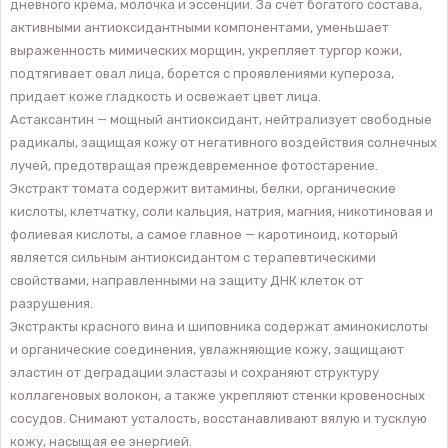
дневного крема, молочка и эссенции. За счет богатого состава,
активными антиоксидантными компонентами, уменьшает
выраженность мимических морщин, укрепляет тургор кожи,
подтягивает овал лица, борется с проявлениями купероза,
придает коже гладкость и освежает цвет лица.
Астаксантин — мощный антиоксидант, нейтрализует свободные
радикалы, защищая кожу от негативного воздействия солнечных
лучей, предотвращая преждевременное фотостарение.
Экстракт томата содержит витамины, белки, органические
кислоты, клетчатку, соли кальция, натрия, магния, никотиновая и
фолиевая кислоты, а самое главное — каротиноид, который
является сильным антиоксидантом с терапевтическими
свойствами, направленными на защиту ДНК клеток от
разрушения.
Экстракты красного вина и шиповника содержат аминокислоты
и органические соединения, увлажняющие кожу, защищают
эластин от деградации эластазы и сохраняют структуру
коллагеновых волокон, а также укрепляют стенки кровеносных
сосудов. Снимают усталость, восстанавливают вялую и тусклую
кожу, насыщая ее энергией.