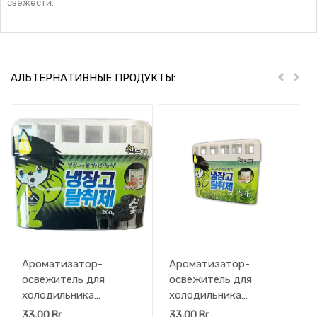
свежести.
АЛЬТЕРНАТИВНЫЕ ПРОДУКТЫ:
Пред
Дал
Ароматизатор-
Ароматизатор-
освежитель для
освежитель для
холодильника
холодильника
Sandokkaebi ODOR FRI
Sandokkaebi ODOR FRI
33,00
Br
33,00
Br