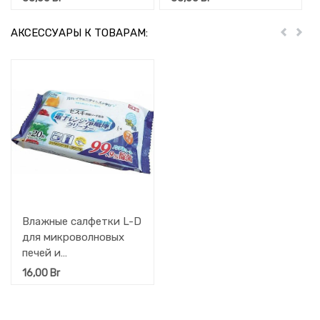
(древесный уголь), 200
(зеленый чай) 200 гр
гр (для холодильников
(для холодильников
АКСЕССУАРЫ К ТОВАРАМ:
Пред
Дал
небольшого объёма)
небольшого объёма)
Влажные салфетки L-D
для микроволновых
печей и
холодильников 20 шт.
16,00
Br