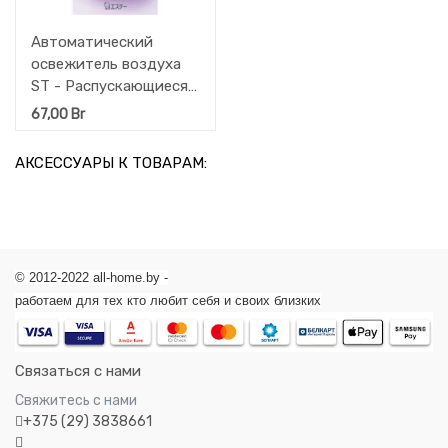
Автоматический
освежитель воздуха
ST - Распускающиеся
цветы (корпус +
67,00
Br
баллон + 2 батарейки)
39 мл
АКСЕССУАРЫ К ТОВАРАМ:
© 2012-2022 all-home.by -
работаем для тех кто любит себя и своих близких
Связаться с нами
Свяжитесь с нами
+375 (29) 3838661