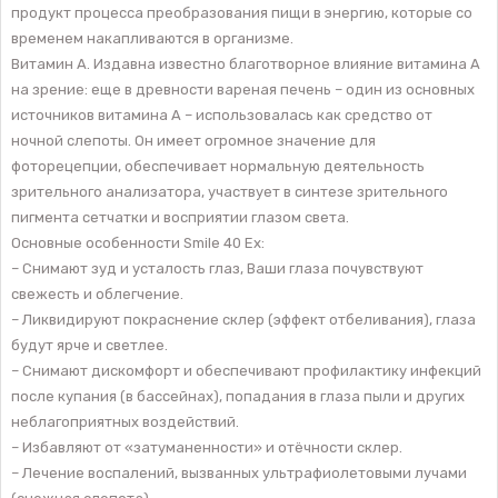
продукт процесса преобразования пищи в энергию, которые со
временем накапливаются в организме.
Витамин А. Издавна известно благотворное влияние витамина А
на зрение: еще в древности вареная печень – один из основных
источников витамина А – использовалась как средство от
ночной слепоты. Он имеет огромное значение для
фоторецепции, обеспечивает нормальную деятельность
зрительного анализатора, участвует в синтезе зрительного
пигмента сетчатки и восприятии глазом света.
Основные особенности Smile 40 Ex:
– Снимают зуд и усталость глаз, Ваши глаза почувствуют
свежесть и облегчение.
– Ликвидируют покраснение склер (эффект отбеливания), глаза
будут ярче и светлее.
– Снимают дискомфорт и обеспечивают профилактику инфекций
после купания (в бассейнах), попадания в глаза пыли и других
неблагоприятных воздействий.
– Избавляют от «затуманенности» и отёчности склер.
– Лечение воспалений, вызванных ультрафиолетовыми лучами