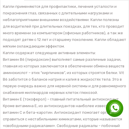
Капли применяются для профилактики, лечения усталости и
покраснения глаз, связанных с длительными нагрузками и
неблагоприятными внешними воздействиями. Капли полезны
для водителей при длительных поездках, для тех, кто проводит
много времени за компьютером (офисных работников), а так же
подходят детям с 12 лет и старшему поколению. Капли обладают
мягким охлаждающим эффектом.
Капли содержат следующие активные элементы:
Витамин B6 (пиридоксин) выполняет самые различные задачи,
главная из которых заключается в обеспечении обмена веществ
аминокислот – этих “кирпичиков”, из которых строятся белки. Vit
В6 заботится о балансе натрия и калия в жидкостях тела. Это в
первую очередь важно для нервной системы и для равномерного
снабжения миллиардов нервных клеток глюкозой.
Витамин Е (токоферол) – главный питательный антиоксидант.
Кроме витамина Е, из антиоксидантов наиболее известны
витамин С и бета-каротин. Антиоксидант помогает организму
справиться с нестабильными химикатами, которые называются
«свободными радикалами». Свободные радикалы – побочный