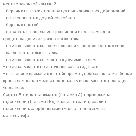
месте с закрытой крышкой
– беречь от высоких температур и механических деформаций
– не переливать в другой контейнер
– беречь от детей
– не касаться капельницы ресницами и пальцами, для
предотвращения загрязнения состава
– не использовать во время ношения мягких контактных линз
– закапывать только в глаза
– не использовать совместно с другими людьми
– не использовать по истечении срока годности
– с течением времени в контейнере могут образовываться белые
кристаллы, капли можно продолжать использовать, процедив
через марлю
Состав: Ретинол пальмитат (витамин А), пиридоксина
гидрохлорид (витамин В6), калий, тетрагидрозалин
гидрохлорид, хлорфенирамин малеат, неостигмина
метилсульфат.