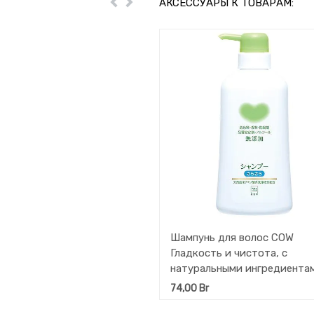
АКСЕССУАРЫ К ТОВАРАМ:
Пред
Далее
Шампунь для волос COW
Гладкость и чистота, с
натуральными ингредиента
без добавок 500 мл
74,00
Br