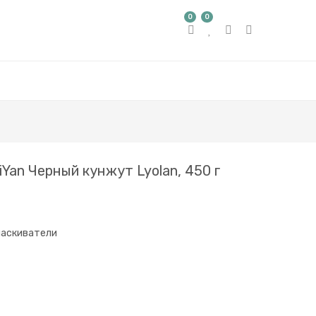
0
0
iYan Черный кунжут Lyolan, 450 г
ласкиватели