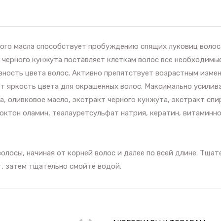
ого масла способствует пробуждению спящих луковиц волос,
о черного кунжута поставляет клеткам волос все необходимые
ивность цвета волос. Активно препятствует возрастным измен
 яркость цвета для окрашенных волос. Максимально усиливае
а, оливковое масло, экстракт чёрного кунжута, экстракт спи
октон оламин, теалауретсульфат натрия, кератин, витаминн
волосы, начиная от корней волос и далее по всей длине. Тща
ут, затем тщательно смойте водой.