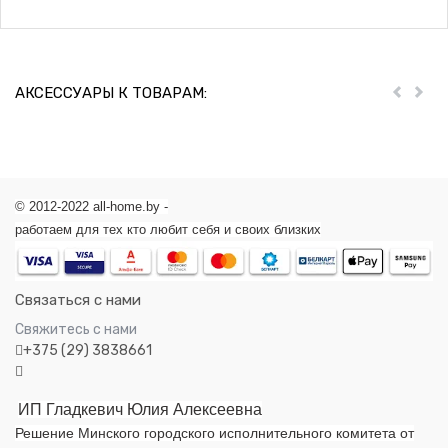
АКСЕССУАРЫ К ТОВАРАМ:
Пред
Дал
© 2012-2022 all-home.by -
работаем для тех кто любит себя и своих близких
Связаться с нами
Свяжитесь с нами
+375 (29) 3838661
ИП Гладкевич Юлия Алексеевна
Решение Минского городского исполнительного комитета от