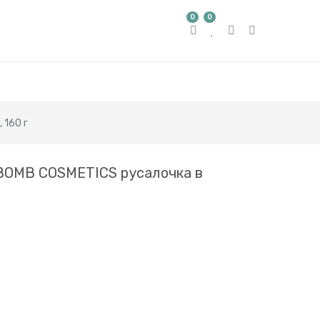
0
0
 160 г
BOMB COSMETICS русалочка в