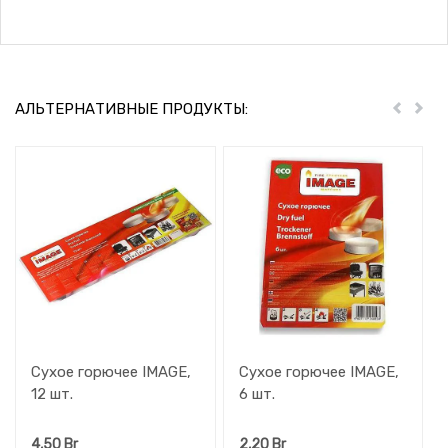
АЛЬТЕРНАТИВНЫЕ ПРОДУКТЫ:
Пред
Дал
Сухое горючее IMAGE,
Сухое горючее IMAGE,
12 шт.
6 шт.
4,50
Br
2,20
Br