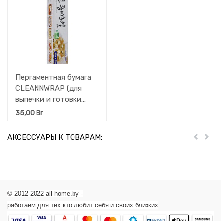
Пергаментная бумага
CLEANNWRAP (для
выпечки и готовки
пищи без масла) 30 см.
35,00
Br
*20 м. 1 шт.
АКСЕССУАРЫ К ТОВАРАМ:
Пред
Дал
© 2012-2022 all-home.by -
работаем для тех кто любит себя и своих близких