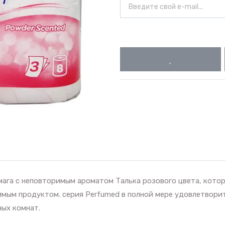
умага с неповторимым ароматом Талька розового цвета, кото
имым продуктом. серия Perfumed в полной мере удовлетвор
ных комнат.