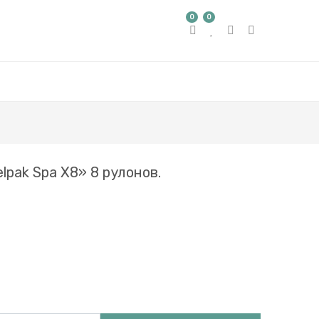
0
0
lpak Spa X8» 8 рулонов.