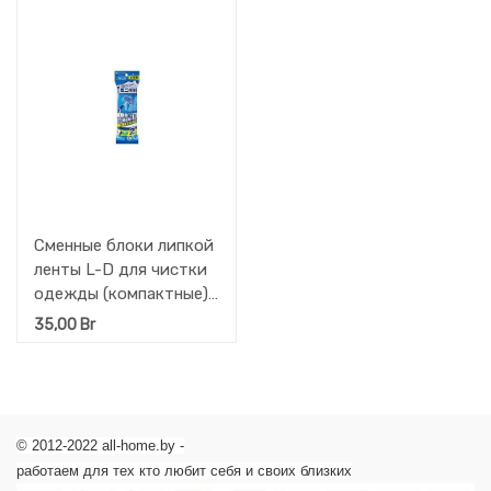
Сменные блоки липкой
ленты L-D для чистки
одежды (компактные),
(80 мм х 90 листов) * 2
35,00
Br
рулона
© 2012-2022 all-home.by -
работаем для тех кто любит себя и своих близких