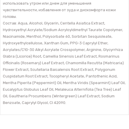
использовать утром или днем для уменьшения
чувствительности, избавления от зуда и дискомфорта кожи
головы.
Состав: Aqua, Alcohol, Glycerin, Centella Asiatica Extract,
Hydroxyethyl Acrylate/Sodium Acryloyldimethyl Taurate Copolymer,
Niacinamide, Menthol, Polysorbate 60, Sorbitan Sesquioleate,
Hydroxyethylcellulose, Xanthan Gum, PPG-3 Caprylyl Ether,
Acrylates/C10-30 Alkyl Acrylate Crosspolymer, Arginine, Glycyrrhiza
Glabra (Licorice) Root, Camellia Sinensis Leaf Extract, Rosmarinus
Officinalis (Rosemary) Leaf Extract, Chamomilla Recutita (Matricaria)
Flower Extract, Scutellaria Baicalensis Root Extract, Polygonum
Cuspidatum Root Extract, Tocopheryl Acetate, Pantothenic Acid,
Mentha Piperita (Peppermint) Oil, Mentha Viridis (Spearmint) Leaf Oil,
Eucalyptus Globulus Leaf Oil, Melaleuca Alternifolia (Tea Tree) Leaf
Oil, Gaultheria Procumbens (Wintergreen) Leaf Extract, Sodium
Benzoate, Caprylyl Glycol, CI 42090.