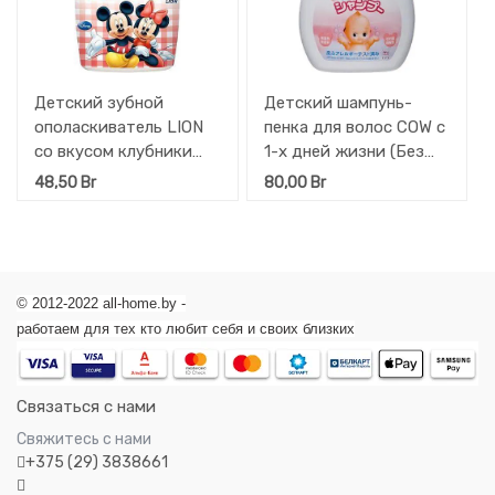
Детский зубной
Детский шампунь-
ополаскиватель LION
пенка для волос COW с
со вкусом клубники
1-х дней жизни (Без
Lion Kid's Clinica Dental
слез) Kewpie 350 мл.
48,50
Br
80,00
Br
250 мл.
© 2012-2022 all-home.by -
работаем для тех кто любит себя и своих близких
Связаться с нами
Свяжитесь с нами
+375 (29) 3838661