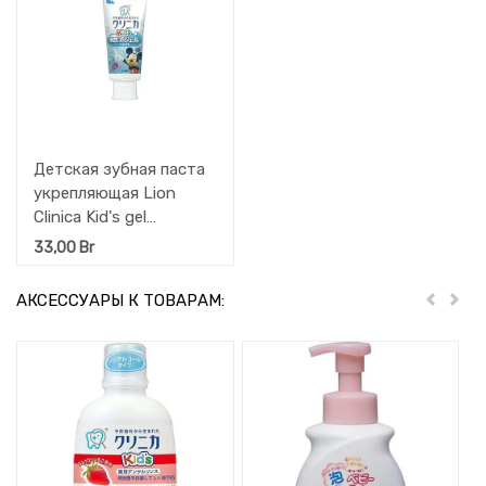
Детская зубная паста
укрепляющая Lion
Clinica Kid's gel
(гелевая, со вкусом
33,00
Br
винограда), 60 г
АКСЕССУАРЫ К ТОВАРАМ:
Пред
Дал