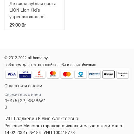
Детская зубная паста
LION Lion Kid's
укрепляющая со
вкусом клубники 60 гр.
29,00
Br
© 2012-2022 all-home.by -
работаем для тех кто любит себя и своих близких
Связаться с нами
Свяжитесь с нами
+375 (29) 3838661
ИП Гладкевич Юлия Алексеевна
Решение Минского городского исполнительного комитета от
14.02.2001г. №184 УНП 100415773