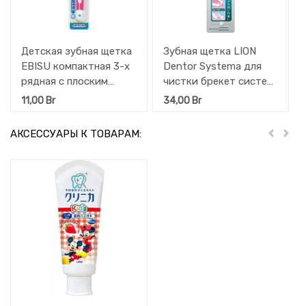
Детская зубная щетка
Зубная щетка LION
EBISU компактная 3-х
Dentor Systema для
рядная с плоским
чистки брекет систем
срезом щетинок и
1 шт
11,00
Br
34,00
Br
прорезиненной ручкой
(Средней жёсткости) 1
АКСЕССУАРЫ К ТОВАРАМ:
Пред
Дал
шт