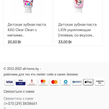
Детская зубная паста
Детская зубная паста
KAO Clear Clean с
LION укрепляющая
мягкими
(гелевая, со вкусом
микрогранулами для
клубники), 60 гр.
20,50
Br
33,00
Br
деликатной чистки
зубов со вкусом
клубники, туба 70 г
© 2012-2022 all-home.by -
работаем для тех кто любит себя и своих близких
Связаться с нами
Свяжитесь с нами
+375 (29) 3838661