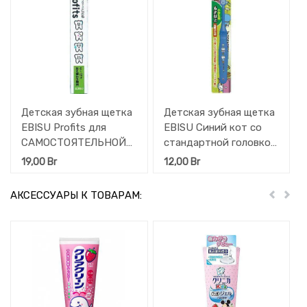
Детская зубная щетка
Детская зубная щетка
EBISU Profits для
EBISU Синий кот со
САМОСТОЯТЕЛЬНОЙ
стандартной головкой
чистки зубов (от 6
для
19,00
Br
12,00
Br
лет)
САМОСТОЯТЕЛЬНОЙ
чистки зубов (от 6
АКСЕССУАРЫ К ТОВАРАМ:
Пред
Дал
лет)