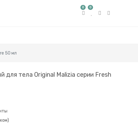
0
0
re 50 мл
для тела Original Malizia серии Fresh
нты
хом)