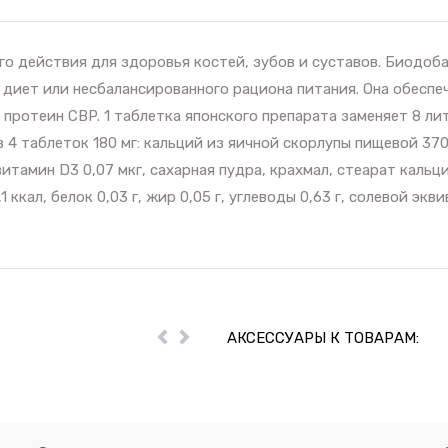
о действия для здоровья костей, зубов и суставов. Биодоба
 диет или несбалансированного рациона питания. Она обесп
протеин CBP. 1 таблетка японского препарата заменяет 8 л
 4 таблеток 180 мг: кальций из яичной скорлупы пищевой 37
витамин D3 0,07 мкг, сахарная пудра, крахмал, стеарат каль
 ккал, белок 0,03 г, жир 0,05 г, углеводы 0,63 г, солевой экв
АКСЕССУАРЫ К ТОВАРАМ:
Пред
Далее