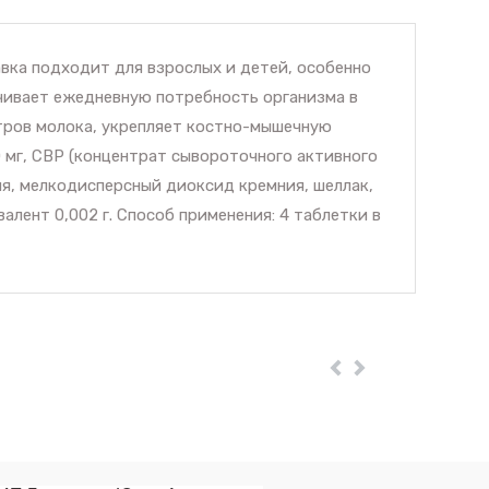
вка подходит для взрослых и детей, особенно
ечивает ежедневную потребность организма в
итров молока, укрепляет костно-мышечную
0 мг, CBP (концентрат сывороточного активного
ция, мелкодисперсный диоксид кремния, шеллак,
ивалент 0,002 г. Способ применения: 4 таблетки в
Пред
Далее