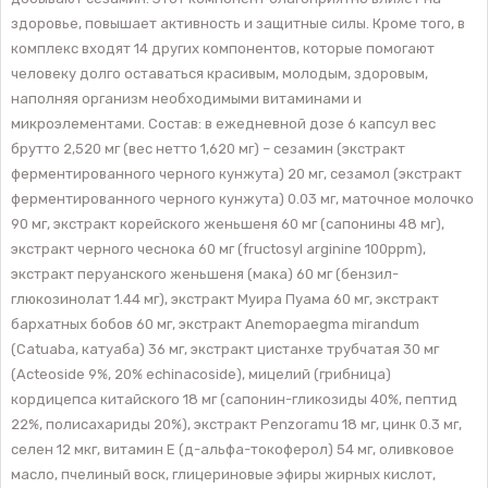
здоровье, повышает активность и защитные силы. Кроме того, в
комплекс входят 14 других компонентов, которые помогают
человеку долго оставаться красивым, молодым, здоровым,
наполняя организм необходимыми витаминами и
микроэлементами. Состав: в ежедневной дозе 6 капсул вес
брутто 2,520 мг (вес нетто 1,620 мг) – сезамин (экстракт
ферментированного черного кунжута) 20 мг, сезамол (экстракт
ферментированного черного кунжута) 0.03 мг, маточное молочко
90 мг, экстракт корейского женьшеня 60 мг (сапонины 48 мг),
экстракт черного чеснока 60 мг (fructosyl arginine 100ppm),
экстракт перуанского женьшеня (мака) 60 мг (бензил-
глюкозинолат 1.44 мг), экстракт Муира Пуама 60 мг, экстракт
бархатных бобов 60 мг, экстракт Anemopaegma mirandum
(Catuaba, катуаба) 36 мг, экстракт цистанхе трубчатая 30 мг
(Acteoside 9%, 20% echinacoside), мицелий (грибница)
кордицепса китайского 18 мг (сапонин-гликозиды 40%, пептид
22%, полисахариды 20%), экстракт Penzoramu 18 мг, цинк 0.3 мг,
селен 12 мкг, витамин Е (д-альфа-токоферол) 54 мг, оливковое
масло, пчелиный воск, глицериновые эфиры жирных кислот,