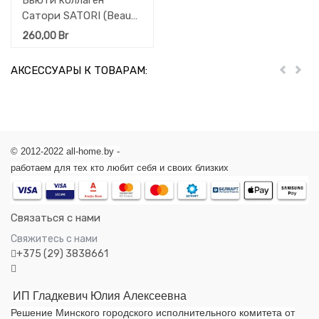
Бьюти коллаген
Сатори SATORI (Beauty
Collagen Satori) МУ с
260,00
Br
мерной ложкой 210 гр
АКСЕССУАРЫ К ТОВАРАМ:
Пред
Дал
© 2012-2022 all-home.by -
работаем для тех кто любит себя и своих близких
Связаться с нами
Свяжитесь с нами
+375 (29) 3838661
ИП Гладкевич Юлия Алексеевна
Решение Минского городского исполнительного комитета от