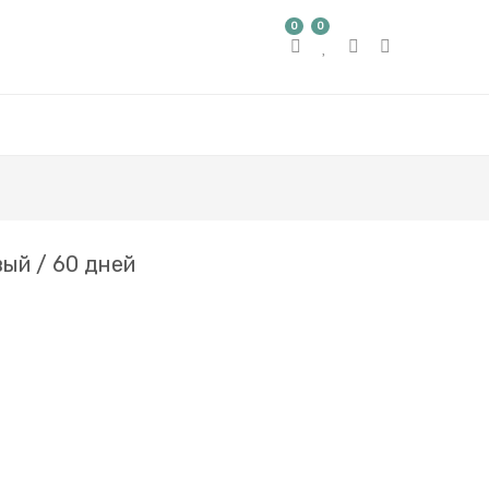
0
0
ый / 60 дней