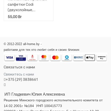
салфетки Codi
(двухслойные,
тиснёные) 4
55,00
Br
рулона*150 листов.
© 2012-2022 all-home.by -
работаем для тех кто любит себя и своих близких
Связаться с нами
Свяжитесь с нами
+375 (29) 3838661
ИП Гладкевич Юлия Алексеевна
Решение Минского городского исполнительного комитета от
14.02.2001г. №184 УНП 100415773