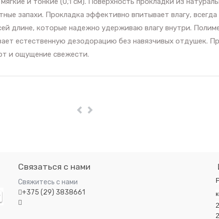
гкие и тонкие (0,1 см). Поверхность прокладки из натураль
тные запахи. Прокладка эффективно впитывает влагу, всегда
сей длине, которые надежно удерживаю влагу внутри. Полим
вает естественную дезодорацию без навязчивых отдушек. Пр
рт и ощущение свежести.
Пред
Далее
Связаться с нами
Р
Свяжитесь с нами
+375 (29) 3838661
к
2