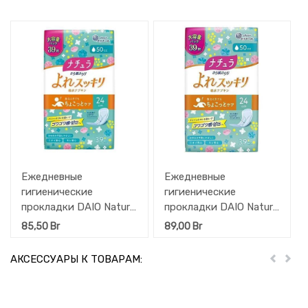
Пред
Дал
Ежедневные
Ежедневные
гигиенические
гигиенические
прокладки DAIO Natura
прокладки DAIO Nature
Midi+ для обильных
Maxi для обильных
85,50
Br
89,00
Br
выделений с мягкой
выделений с мягкой
поверхностью (миди+
поверхностью (Макси)
АКСЕССУАРЫ К ТОВАРАМ:
Пред
Дал
/ 24 см / 30 мл) 42 шт
24 см, 39 шт