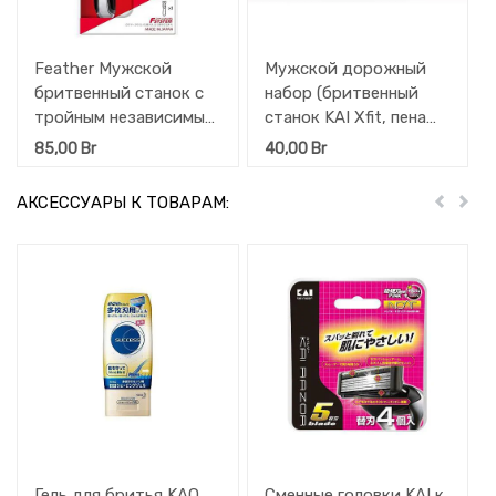
Feather Мужской
Мужской дорожный
бритвенный станок с
набор (бритвенный
тройным независимым
станок KAI Xfit, пена
амортизирующим
для бритья) (+ 4
85,00
Br
40,00
Br
лезвием Feather Samrai
сменных лезвия + пена
Edge (защита от
12 гр. + чехол с
АКСЕССУАРЫ К ТОВАРАМ:
Пред
Дал
порезов) + 1 кассета
молнией), 1 шт.
Гель для бритья KAO
Сменные головки KAI к