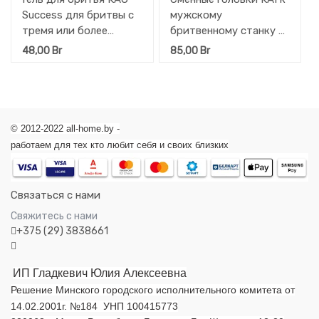
Success для бритвы с
мужскому
тремя или более
бритвенному станку с
лезвиями, бутылка 210
плавающей головкой, 5
48,00
Br
85,00
Br
г
лезвиями, 4 шт
© 2012-2022 all-home.by -
работаем для тех кто любит себя и своих близких
Связаться с нами
Свяжитесь с нами
+375 (29) 3838661
ИП Гладкевич Юлия Алексеевна
Решение Минского городского исполнительного комитета от
14.02.2001г. №184 УНП 100415773