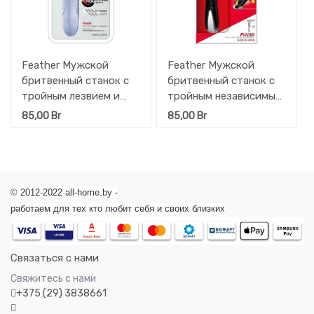
Feather Мужской
Feather Мужской
бритвенный станок с
бритвенный станок с
тройным лезвием и
тройным независимым
вращающимся
амортизирующим
85,00
Br
85,00
Br
роликом MR3 Neo
лезвием Feather Samrai
(идеальное бритьё) + 1
Edge (защита от
кассета
порезов) + 1 кассета
© 2012-2022 all-home.by -
работаем для тех кто любит себя и своих близких
Связаться с нами
Свяжитесь с нами
+375 (29) 3838661