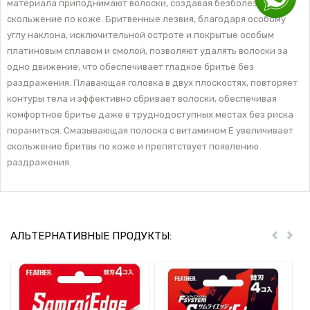
материала приподнимают волоски, создавая безболезненное
скольжение по коже. Бритвенные лезвия, благодаря особому
углу наклона, исключительной остроте и покрытые особым
платиновым сплавом и смолой, позволяют удалять волоски за
одно движение, что обеспечивает гладкое бритьё без
раздражения. Плавающая головка в двух плоскостях, повторяет
контуры тела и эффективно сбривает волоски, обеспечивая
комфортное бритье даже в труднодоступных местах без риска
пораниться. Смазывающая полоска с витамином Е увеличивает
скольжение бритвы по коже и препятствует появлению
раздражения.
АЛЬТЕРНАТИВНЫЕ ПРОДУКТЫ:
Пред
Дал