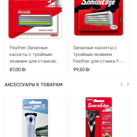
Feather Запасные
Запасные кассеты с
кассеты с тройным
тройным лезвием
лезвием для станков
Feather для станка F-
Feather Samrai Edge 4
System Samurai Edge 4
87,00
Br
99,50
Br
шт
шт
АКСЕССУАРЫ К ТОВАРАМ:
Пред
Дал