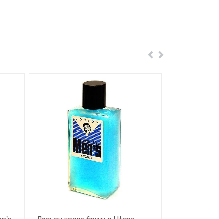
Пред
Далее
en's
Лосьон после бритья Utena