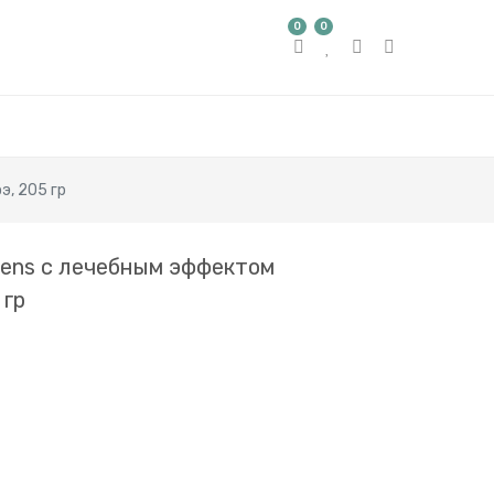
0
0
э, 205 гр
Mens с лечебным эффектом
 гр