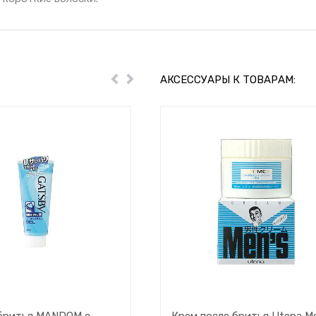
АКСЕССУАРЫ К ТОВАРАМ:
Пред
Далее
 бритья MANDOM с
Крем после бритья Utena M