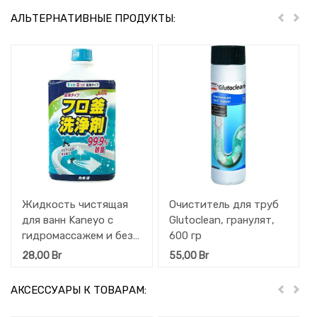
АЛЬТЕРНАТИВНЫЕ ПРОДУКТЫ:
Пред
Дал
Жидкость чистящая
Очиститель для труб
для ванн Kaneyo с
Glutoclean, гранулят,
гидромассажем и без,
600 гр
с антибактериальным
28,00
Br
55,00
Br
эффектом, для труб,
500 мл
АКСЕССУАРЫ К ТОВАРАМ:
Пред
Дал