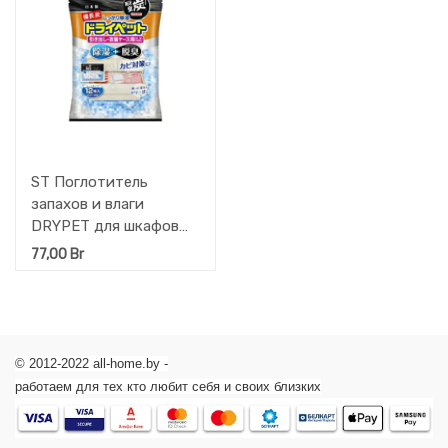
ST Поглотитель
запахов и влаги
DRYPET для шкафов
(угольный, для
77,00
Br
выдвижн. ящиков)
12шт*25 гр.
© 2012-2022 all-home.by -
работаем для тех кто любит себя и своих близких