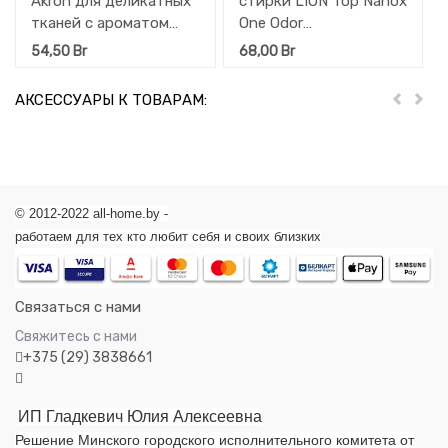
Akron для деликатных
стирки LION Top Nanox
тканей с ароматом
One Odor
Цветочный букет,
(суперконцентрат) 640
54,50
Br
68,00
Br
запасной блок, 900 мл
гр
АКСЕССУАРЫ К ТОВАРАМ:
Пред
Дал
© 2012-2022 all-home.by -
работаем для тех кто любит себя и своих близких
Связаться с нами
Свяжитесь с нами
+375 (29) 3838661
ИП Гладкевич Юлия Алексеевна
Решение Минского городского исполнительного комитета от