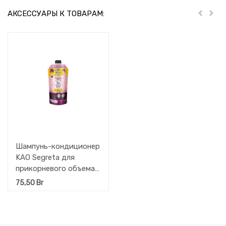
АКСЕССУАРЫ К ТОВАРАМ:
Пред
Дал
Шампунь-кондиционер
KAO Segreta для
прикорневого объема
на коротких и
75,50
Br
модельных стрижках
"Объем и увлажнение",
аромат розы ,
запасной блок 285 мл