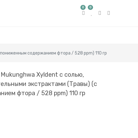
0
0
с пониженным содержанием фтора / 528 ppm) 110 гр
 Mukunghwa Xyldent с солью,
тельными экстрактами (Травы) (с
ием фтора / 528 ppm) 110 гр