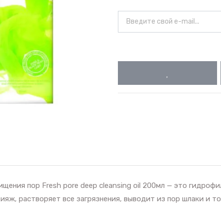
щения пор Fresh pore deep cleansing oil 200мл — это гидрофи
яж, растворяет все загрязнения, выводит из пор шлаки и т