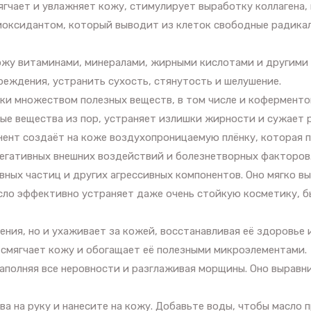
гчает и увлажняет кожу, стимулирует выработку коллагена, 
иоксидантом, который выводит из клеток свободные радикал
ожу витаминами, минералами, жирными кислотами и другими
реждения, устранить сухость, стянутость и шелушение.
ки множеством полезных веществ, в том числе и коферментом
ые вещества из пор, устраняет излишки жирности и сужает 
нент создаёт на коже воздухопроницаемую плёнку, которая 
негативных внешних воздействий и болезнетворных факторов
ных частиц и других агрессивных компонентов. Оно мягко вы
асло эффективно устраняет даже очень стойкую косметику, 
ения, но и ухаживает за кожей, восстанавливая её здоровье 
 смягчает кожу и обогащает её полезными микроэлементами.
заполняя все неровности и разглаживая морщины. Оно выравн
а на руку и нанесите на кожу. Добавьте воды, чтобы масло 