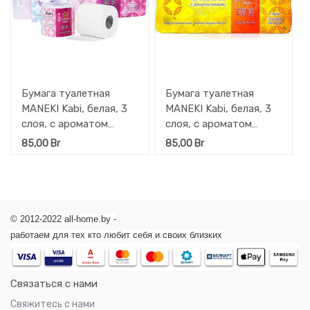
Бумага туалетная
Бумага туалетная
MANEKI Kabi, белая, 3
MANEKI Kabi, белая, 3
слоя, с ароматом
слоя, с ароматом
ириса, 10 рулонов в
ромашки, 10 рулонов в
85,00
Br
85,00
Br
упаковке, 39.2 м
упаковке, 39.2 м
© 2012-2022 all-home.by -
работаем для тех кто любит себя и своих близких
Связаться с нами
Свяжитесь с нами