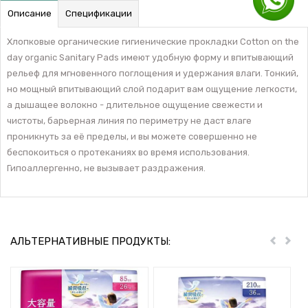
Описание
Спецификации
Хлопковые органические гигиенические прокладки Cotton on the
day organic Sanitary Pads имеют удобную форму и впитывающий
рельеф для мгновенного поглощения и удержания влаги. Тонкий,
но мощный впитывающий слой подарит вам ощущение легкости,
а дышащее волокно - длительное ощущение свежести и
чистоты, барьерная линия по периметру не даст влаге
проникнуть за её пределы, и вы можете совершенно не
беспокоиться о протеканиях во время использования.
Гипоаллергенно, не вызывает раздражения.
АЛЬТЕРНАТИВНЫЕ ПРОДУКТЫ:
Пред
Дал