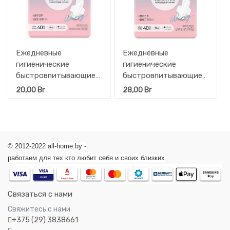
Ежедневные
Ежедневные
гигиенические
гигиенические
быстровпитывающие
быстровпитывающие
прокладки Yejimiin с
прокладки Yejimiin с
20,00
Br
28,00
Br
мягкой поверхностью
мягкой поверхностью
из хлопка (с
из хлопка (с
крылышками / 18 см)
крылышками / 18 см)
40 шт
63 шт
© 2012-2022 all-home.by -
работаем для тех кто любит себя и своих близких
Связаться с нами
Свяжитесь с нами
+375 (29) 3838661