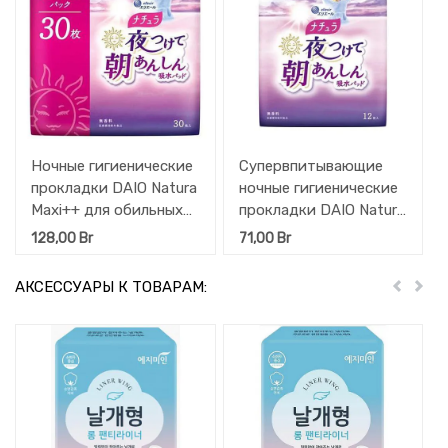
Ночные гигиенические
Супервпитывающие
прокладки DAIO Natura
ночные гигиенические
Maxi++ для обильных
прокладки DAIO Natura
выделений с мягкой
Long для обильных
128,00
Br
71,00
Br
поверхностью
выделений с мягкой
(макси++ / 26 см / 85
поверхностью (лонг /
АКСЕССУАРЫ К ТОВАРАМ:
Пред
Дал
мл) 30 шт
36 см / 210 мл) 12 шт