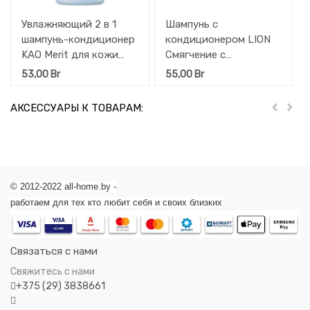
Увлажняющий 2 в 1
Шампунь с
шампунь-кондиционер
кондиционером LION
KAO Merit для кожи
Смягчение с
головы, склонной к
фруктово-цитрусовым
53,00
Br
55,00
Br
перхоти и зуду, с
ароматом Soft in 1
охлаждающим
(флакон с крышкой)
АКСЕССУАРЫ К ТОВАРАМ:
Пред
Дал
эффектом
200 мл
(слабокислотный) 200
мл
© 2012-2022 all-home.by -
работаем для тех кто любит себя и своих близких
Связаться с нами
Свяжитесь с нами
+375 (29) 3838661