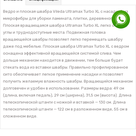
Ведро и плоская швабра Vileda Ultramax Turbo XL с насадкой из
микрофибры для уборки ламината, плитки, деревянного пола.
Плоская вращающаяся швабра Ultramax Turbo XL легко очистит
углы и труднодоступные места. Подвижная головка
вращающейся швабры позволяет легко перемещать швабру
даже под мебелью. Плоская швабра Ultramax Turbo XL с ведром
оснащена эффективной вращающейся системой слива. Чем
дольше механизм находится в движении, тем больше будет
стекать вода из вставки швабры. Правильно профилированное
сито обеспечивает легкое применение насадки и позволяет
получить желаемую влажность швабры. Вращающийся механизм
долговечен и удобен в использовании. Размеры ведра: 49 см
(длина, включая педаль), 29 см (ширина), 31,5 см (высота). Длина
телескопической штанги с ножкой и вставкой — 130 см. Длина
телескопической штанги — 122 см в разложенном виде, 55 см в
сложенном виде.