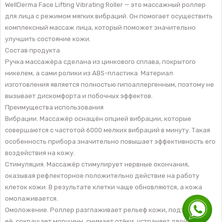
WellDerma Face Lifting Vibrating Roller — это массажный роллер
для лица с режимом мягких вибраций. Он помогает осуществить
комплексный массаж лица, который поможет значительно
улучшить состояние кожи.
Состав продукта
Ручка массажёра сделана из цинкового сплава, покрытого
никелем, а сами ролики из ABS-пластика. Материал
изготовления является полностью гипоаллергенным, поэтому не
вызывает дискомфорта и побочных эффектов.
Преимущества использования
Вибрации. Массажёр оснащён опцией вибрации, которые
совершаются с частотой 6000 мелких вибраций в минуту. Такая
особенность прибора значительно повышает эффективность его
воздействия на кожу.
Стимуляция. Массажёр стимулирует нервные окончания,
оказывая рефлекторное положительно действие на работу
клеток кожи. В результате клетки чаще обновляются, а кожа
омолаживается.
Омоложение. Роллер разглаживает рельеф кожи, подтягивает
её, сокращает морщины, снимает отёки, устраняет двойной