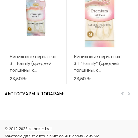
Виниловые перчатки
Виниловые перчатки
ST Family (средней
ST “Family” (средней
толщины, с
толщины, с
внутренним
внутренним
23,50
Br
23,50
Br
покрытием и
покрытием и
гиалуроновой
гиалуроновой
АКСЕССУАРЫ К ТОВАРАМ:
Пред
Дал
кислотой) S
кислотой) М
(жемчужные), 1 пара
(жемчужные) 1 пара.
© 2012-2022 all-home.by -
работаем для тех кто любит себя и своих близких