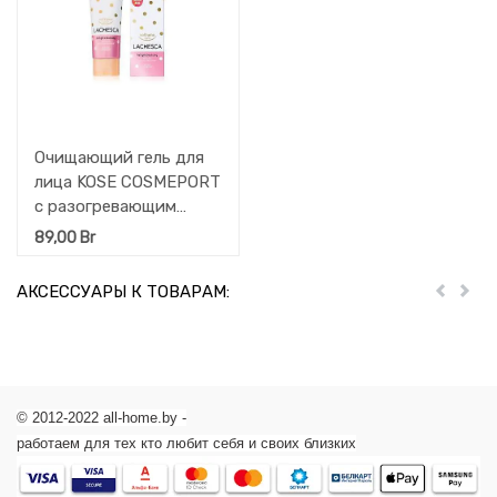
Очищающий гель для
лица KOSE COSMEPORT
с разогревающим
эффектом Softymo
89,00
Br
Lachesca, туба 200 г
АКСЕССУАРЫ К ТОВАРАМ:
Пред
Дал
© 2012-2022 all-home.by -
работаем для тех кто любит себя и своих близких