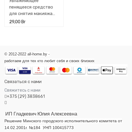
Увлажняющее
пенящееся средство
для снятия макияжа
COW на масляной
29,00
Br
основе без добавок
Mutenka МУ 130 мл.
© 2012-2022 all-home.by -
работаем для тех кто любит себя и своих близких
Связаться с нами
Свяжитесь с нами
+375 (29) 3838661
ИП Гладкевич Юлия Алексеевна
Решение Минского городского исполнительного комитета от
14.02.2001г. №184 УНП 100415773