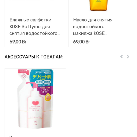
Влажные салфетки
Масло для снятия
KOSE Softymo для
водостойкого
снятия водостойкого
макияжа KOSE
макияжа на масляной
глубокого очищения
69,00
Br
69,00
Br
основе 52 шт
пор кожи и удаления
чёрных точек 240 мл
АКСЕССУАРЫ К ТОВАРАМ:
Пред
Дал