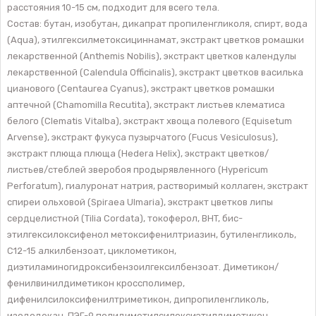
расстояния 10-15 см, подходит для всего тела.
Состав: бутан, изобутан, дикапрат пропиленгликоля, спирт, вода
(Aqua), этилгексилметоксициннамат, экстракт цветков ромашки
лекарственной (Anthemis Nobilis), экстракт цветков календулы
лекарственной (Calendula Officinalis), экстракт цветков василька
цианового (Centaurea Cyanus), экстракт цветков ромашки
аптечной (Chamomilla Recutita), экстракт листьев клематиса
белого (Clematis Vitalba), экстракт хвоща полевого (Equisetum
Arvense), экстракт фукуса пузырчатого (Fucus Vesiculosus),
экстракт плюща плюща (Hedera Helix), экстракт цветков/
листьев/стеблей зверобоя продырявленного (Hypericum
Perforatum), гиалуронат натрия, растворимый коллаген, экстракт
спиреи ольховой (Spiraea Ulmaria), экстракт цветков липы
сердцелистной (Tilia Cordata), токоферол, BHT, бис-
этилгексилоксифенол метоксифенилтриазин, бутиленгликоль,
C12-15 алкилбензоат, циклометикон,
диэтиламиногидроксибензоилгексилбензоат. Диметикон/
фенилвинилдиметикон кроссполимер,
дифенилсилоксифенилтриметикон, дипропиленгликоль,
изододекан, ПЭГ-9 полидиметилсилоксиэтилдиметикон,