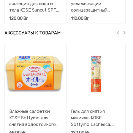
эссенция для лица и
увлажняющий
тела KOSE Suncut SPF
солнцезащитный
50+ PA++++ 120 г
спрей для лица, тела и
120,00
Br
110,00
Br
волос KOSE SPF 50+
PA++++ 90 гр
АКСЕССУАРЫ К ТОВАРАМ:
Пред
Дал
Влажные салфетки
Гель для снятия
KOSE Softymo для
макияжа KOSE
снятия водостойкого
Softymo Lachesca,
макияжа на масляной
очищения и массажа
69,00
Br
120,00
Br