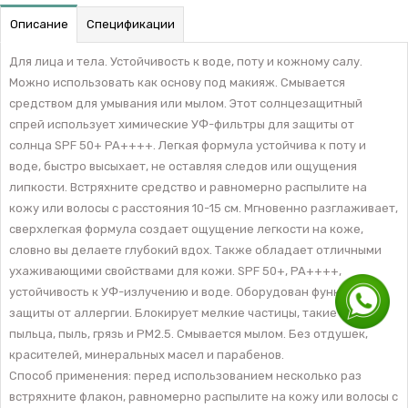
Описание
Спецификации
Для лица и тела. Устойчивость к воде, поту и кожному салу.
Можно использовать как основу под макияж. Смывается
средством для умывания или мылом. Этот солнцезащитный
спрей использует химические УФ-фильтры для защиты от
солнца SPF 50+ PA++++. Легкая формула устойчива к поту и
воде, быстро высыхает, не оставляя следов или ощущения
липкости. Встряхните средство и равномерно распылите на
кожу или волосы с расстояния 10-15 см. Мгновенно разглаживает,
сверхлегкая формула создает ощущение легкости на коже,
словно вы делаете глубокий вдох. Также обладает отличными
ухаживающими свойствами для кожи. SPF 50+, PA++++,
устойчивость к УФ-излучению и воде. Оборудован функцией
защиты от аллергии. Блокирует мелкие частицы, такие как
пыльца, пыль, грязь и PM2.5. Смывается мылом. Без отдушек,
красителей, минеральных масел и парабенов.
Способ применения: перед использованием несколько раз
встряхните флакон, равномерно распылите на кожу или волосы с