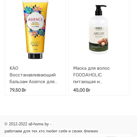
KAO
Маска для волос
Восстанавливающий
FOODAHOLIC
бальзам Asience для
питающая и
жёстких волос
увлажняющая с
79,50
Br
45,00
Br
Глубокое увлажнение и
Аргановым маслом 500
смягчение 180 гр
мл
© 2012-2022 all-home.by -
работаем для тех кто любит себя и своих близких