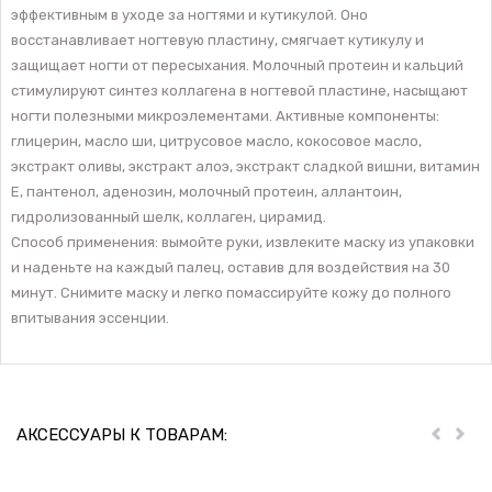
эффективным в уходе за ногтями и кутикулой. Оно
восстанавливает ногтевую пластину, смягчает кутикулу и
защищает ногти от пересыхания. Молочный протеин и кальций
стимулируют синтез коллагена в ногтевой пластине, насыщают
ногти полезными микроэлементами. Активные компоненты:
глицерин, масло ши, цитрусовое масло, кокосовое масло,
экстракт оливы, экстракт алоэ, экстракт сладкой вишни, витамин
Е, пантенол, аденозин, молочный протеин, аллантоин,
гидролизованный шелк, коллаген, цирамид.
Способ применения: вымойте руки, извлеките маску из упаковки
и наденьте на каждый палец, оставив для воздействия на 30
минут. Снимите маску и легко помассируйте кожу до полного
впитывания эссенции.
АКСЕССУАРЫ К ТОВАРАМ:
Пред
Дал