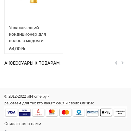
Увлажняющий
кондиционер для
волос с медом и
протеином жемчуга
64,00
Br
KAO Asience,
цветочный аромат,
АКСЕССУАРЫ К ТОВАРАМ:
Пред
Дал
450 мл
© 2012-2022 all-home.by -
работаем для тех кто любит себя и своих близких
Связаться с нами