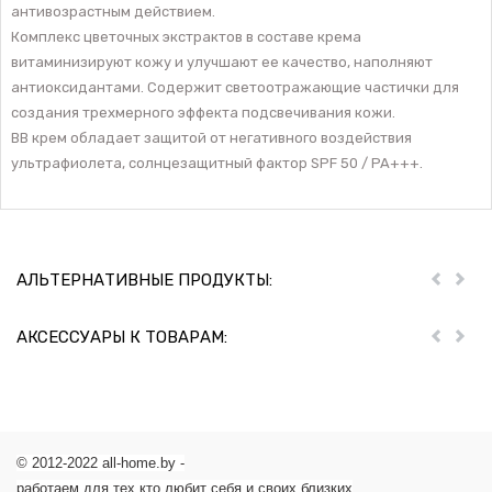
антивозрастным действием.
Комплекс цветочных экстрактов в составе крема
витаминизируют кожу и улучшают ее качество, наполняют
антиоксидантами. Содержит светоотражающие частички для
создания трехмерного эффекта подсвечивания кожи.
ВВ крем обладает защитой от негативного воздействия
ультрафиолета, солнцезащитный фактор SPF 50 / PA+++.
АЛЬТЕРНАТИВНЫЕ ПРОДУКТЫ:
Пред
Дал
АКСЕССУАРЫ К ТОВАРАМ:
Пред
Дал
© 2012-2022 all-home.by -
работаем для тех кто любит себя и своих близких